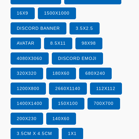
16X9
1500X1000
DISCORD BANNER
3.5X2.5
AVATAR
8.5X11
98X98
4080X3060
DISCORD EMOJI
320X320
180X60
680X240
1200X800
2660X1140
112X112
1400X1400
150X100
700X700
200X230
140X60
3.5CM X 4.5CM
1X1