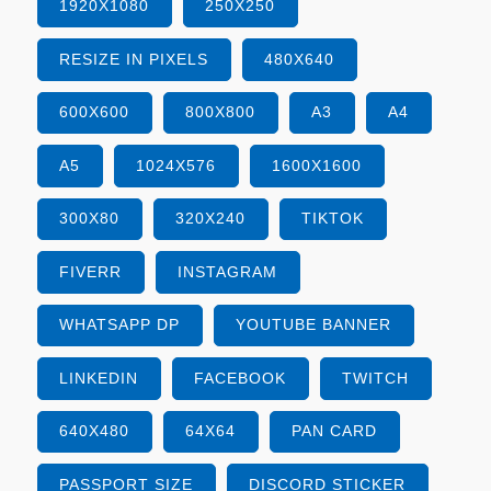
1920X1080
250X250
RESIZE IN PIXELS
480X640
600X600
800X800
A3
A4
A5
1024X576
1600X1600
300X80
320X240
TIKTOK
FIVERR
INSTAGRAM
WHATSAPP DP
YOUTUBE BANNER
LINKEDIN
FACEBOOK
TWITCH
640X480
64X64
PAN CARD
PASSPORT SIZE
DISCORD STICKER