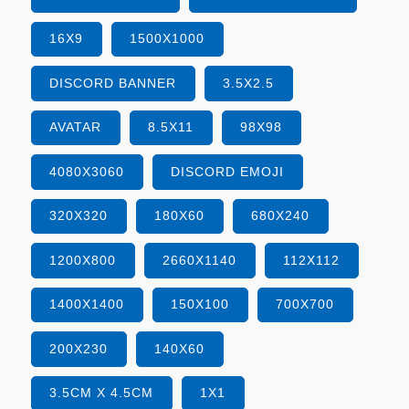
16X9
1500X1000
DISCORD BANNER
3.5X2.5
AVATAR
8.5X11
98X98
4080X3060
DISCORD EMOJI
320X320
180X60
680X240
1200X800
2660X1140
112X112
1400X1400
150X100
700X700
200X230
140X60
3.5CM X 4.5CM
1X1