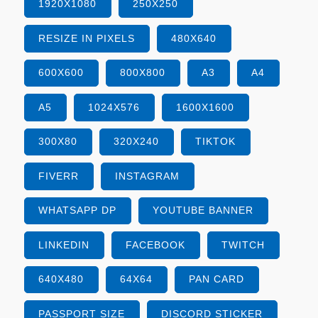
1920X1080
250X250
RESIZE IN PIXELS
480X640
600X600
800X800
A3
A4
A5
1024X576
1600X1600
300X80
320X240
TIKTOK
FIVERR
INSTAGRAM
WHATSAPP DP
YOUTUBE BANNER
LINKEDIN
FACEBOOK
TWITCH
640X480
64X64
PAN CARD
PASSPORT SIZE
DISCORD STICKER