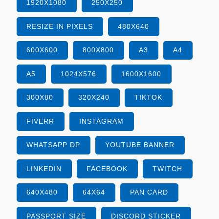
1920X1080
250X250
RESIZE IN PIXELS
480X640
600X600
800X800
A3
A4
A5
1024X576
1600X1600
300X80
320X240
TIKTOK
FIVERR
INSTAGRAM
WHATSAPP DP
YOUTUBE BANNER
LINKEDIN
FACEBOOK
TWITCH
640X480
64X64
PAN CARD
PASSPORT SIZE
DISCORD STICKER