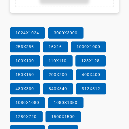
1024X1024
3000X3000
256X256
16X16
1000X1000
100X100
110X110
128X128
150X150
200X200
400X400
480X360
840X840
512X512
1080X1080
1080X1350
1280X720
1500X1500