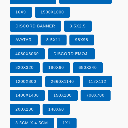
16X9
1500X1000
DISCORD BANNER
3.5X2.5
AVATAR
8.5X11
98X98
4080X3060
DISCORD EMOJI
320X320
180X60
680X240
1200X800
2660X1140
112X112
1400X1400
150X100
700X700
200X230
140X60
3.5CM X 4.5CM
1X1