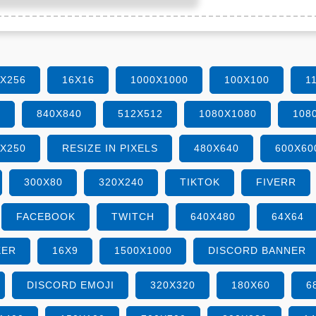
6X256
16X16
1000X1000
100X100
1
0
840X840
512X512
1080X1080
108
0X250
RESIZE IN PIXELS
480X640
600X60
300X80
320X240
TIKTOK
FIVERR
FACEBOOK
TWITCH
640X480
64X64
KER
16X9
1500X1000
DISCORD BANNER
DISCORD EMOJI
320X320
180X60
6