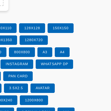
10X110
128X128
150X150
0X1350
1280X720
0
800X800
A3
A4
INSTAGRAM
WHATSAPP DP
PAN CARD
3.5X2.5
AVATAR
80X240
1200X800