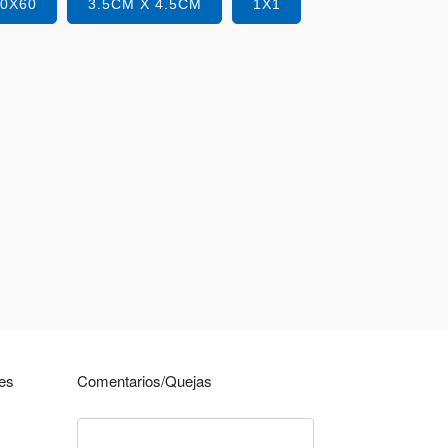
40X60
3.5CM X 4.5CM
1X1
nes
Comentarios/Quejas