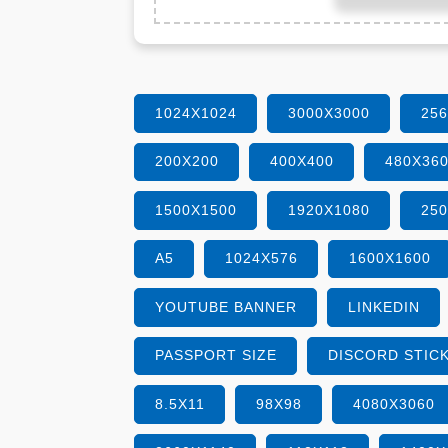
1024X1024
3000X3000
25
200X200
400X400
480X36
1500X1500
1920X1080
25
A5
1024X576
1600X1600
YOUTUBE BANNER
LINKEDIN
PASSPORT SIZE
DISCORD STIC
8.5X11
98X98
4080X3060