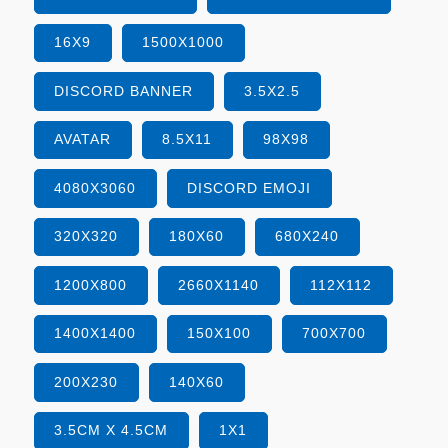
16X9
1500X1000
DISCORD BANNER
3.5X2.5
AVATAR
8.5X11
98X98
4080X3060
DISCORD EMOJI
320X320
180X60
680X240
1200X800
2660X1140
112X112
1400X1400
150X100
700X700
200X230
140X60
3.5CM X 4.5CM
1X1