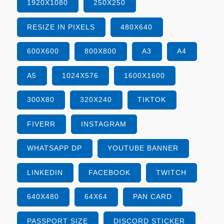
1920X1080
250X250
RESIZE IN PIXELS
480X640
600X600
800X800
A3
A4
A5
1024X576
1600X1600
300X80
320X240
TIKTOK
FIVERR
INSTAGRAM
WHATSAPP DP
YOUTUBE BANNER
LINKEDIN
FACEBOOK
TWITCH
640X480
64X64
PAN CARD
PASSPORT SIZE
DISCORD STICKER