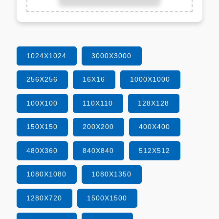
1024X1024
3000X3000
256X256
16X16
1000X1000
100X100
110X110
128X128
150X150
200X200
400X400
480X360
840X840
512X512
1080X1080
1080X1350
1280X720
1500X1500