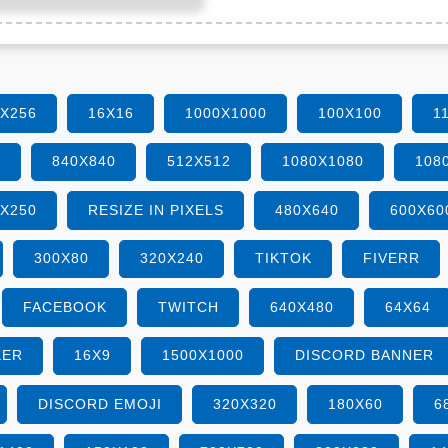
6X256
16X16
1000X1000
100X100
1
0
840X840
512X512
1080X1080
108
0X250
RESIZE IN PIXELS
480X640
600X60
300X80
320X240
TIKTOK
FIVERR
FACEBOOK
TWITCH
640X480
64X64
KER
16X9
1500X1000
DISCORD BANNER
DISCORD EMOJI
320X320
180X60
6