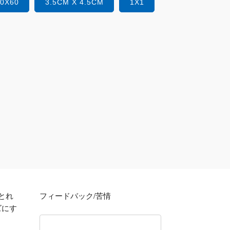
40X60
3.5CM X 4.5CM
1X1
とれ
フィードバック/苦情
ズにす