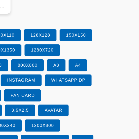
10X110
128X128
150X150
0X1350
1280X720
0
800X800
A3
A4
INSTAGRAM
WHATSAPP DP
PAN CARD
3.5X2.5
AVATAR
80X240
1200X800