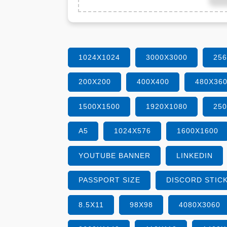
1024X1024
3000X3000
25
200X200
400X400
480X36
1500X1500
1920X1080
25
A5
1024X576
1600X1600
YOUTUBE BANNER
LINKEDIN
PASSPORT SIZE
DISCORD STIC
8.5X11
98X98
4080X3060