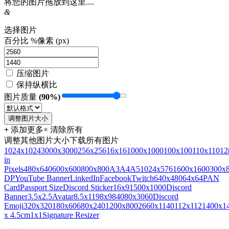
将您的图片拖放到这里....
&
选择图片
百分比 %
像素 (px)
压缩图片
保持纵横比
图片质量
(90%)
调整图片大小
+
添加更多
× 清除所有
调整其他图片大小
下载所有图片
1024x1024
3000x3000
256x256
16x16
1000x1000
100x100
110x110
12
in
Pixels
480x640
600x600
800x800
A3
A4
A5
1024x576
1600x1600
300x
DP
YouTube Banner
LinkedIn
Facebook
Twitch
640x480
64x64
PAN
Card
Passport Size
Discord Sticker
16x9
1500x1000
Discord
Banner
3.5x2.5
Avatar
8.5x11
98x98
4080x3060
Discord
Emoji
320x320
180x60
680x240
1200x800
2660x1140
112x112
1400x1
x 4.5cm
1x1
Signature Resizer