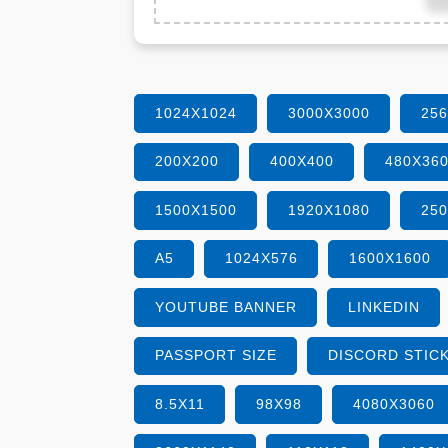
1024X1024
3000X3000
25
200X200
400X400
480X36
1500X1500
1920X1080
25
A5
1024X576
1600X1600
YOUTUBE BANNER
LINKEDIN
PASSPORT SIZE
DISCORD STIC
8.5X11
98X98
4080X3060