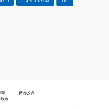
40X60
3.5CM X 4.5CM
1X1
屏演
反馈/投诉
其原始