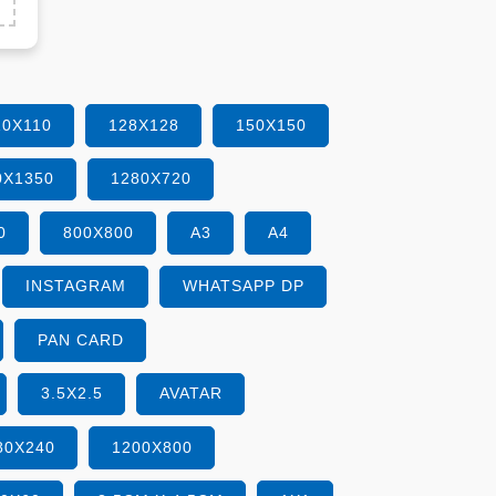
10X110
128X128
150X150
0X1350
1280X720
0
800X800
A3
A4
INSTAGRAM
WHATSAPP DP
PAN CARD
3.5X2.5
AVATAR
80X240
1200X800