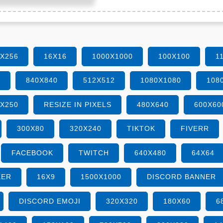
6X256
16X16
1000X1000
100X100
1
0
840X840
512X512
1080X1080
108
0X250
RESIZE IN PIXELS
480X640
600X60
300X80
320X240
TIKTOK
FIVERR
FACEBOOK
TWITCH
640X480
64X64
KER
16X9
1500X1000
DISCORD BANNER
DISCORD EMOJI
320X320
180X60
6