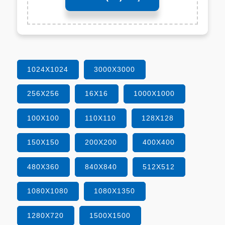
1024X1024
3000X3000
256X256
16X16
1000X1000
100X100
110X110
128X128
150X150
200X200
400X400
480X360
840X840
512X512
1080X1080
1080X1350
1280X720
1500X1500