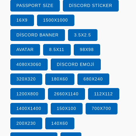
PASSPORT SIZE
DISCORD STICKER
16X9
1500X1000
DISCORD BANNER
3.5X2.5
AVATAR
8.5X11
98X98
4080X3060
DISCORD EMOJI
320X320
180X60
680X240
1200X800
2660X1140
112X112
1400X1400
150X100
700X700
200X230
140X60