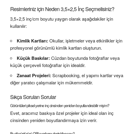
Resimleriniz için Neden 3,5×2,5 İnç Seçmelisiniz?
3,5×2,5 inç/cm boyutu yaygın olarak aşağıdakiler için
kullanılır:
Kimlik Kartları:
Okullar, işletmeler veya etkinlikler için
profesyonel görünümlü kimlik kartları oluşturun.
Küçük Baskılar:
Cüzdan boyutunda fotoğraflar veya
küçük çerçeveli fotoğraflar için idealdir.
Zanaat Projeleri:
Scrapbooking, el yapımı kartlar veya
diğer yaratıcı çalışmalar için mükemmeldir.
Sıkça Sorulan Sorular
Görüntüleri piksel yerine inç cinsinden yeniden boyutlandırabilir miyim?
Evet, aracımız baskıya özel projeler için ideal olan inç
cinsinden yeniden boyutlandırmaya izin verir.
Bu dönüştürücü DPI ayarlarını destekliyor mu?