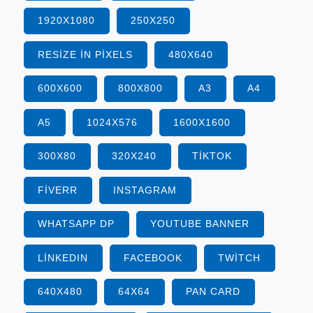
1920X1080
250X250
RESIZE IN PIXELS
480X640
600X600
800X800
A3
A4
A5
1024X576
1600X1600
300X80
320X240
TIKTOK
FIVERR
INSTAGRAM
WHATSAPP DP
YOUTUBE BANNER
LINKEDIN
FACEBOOK
TWITCH
640X480
64X64
PAN CARD