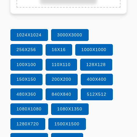
1024X1024
3000X3000
256X256
16X16
1000X1000
100X100
110X110
128X128
150X150
200X200
400X400
480X360
840X840
512X512
1080X1080
1080X1350
1280X720
1500X1500