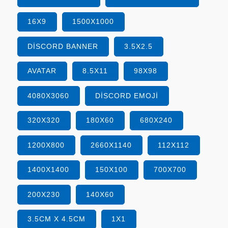
16X9
1500X1000
DISCORD BANNER
3.5X2.5
AVATAR
8.5X11
98X98
4080X3060
DISCORD EMOJI
320X320
180X60
680X240
1200X800
2660X1140
112X112
1400X1400
150X100
700X700
200X230
140X60
3.5CM X 4.5CM
1X1