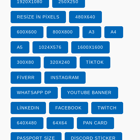
1920X1080
250X250
RESIZE IN PIXELS
480X640
600X600
800X800
A3
A4
A5
1024X576
1600X1600
300X80
320X240
TIKTOK
FIVERR
INSTAGRAM
WHATSAPP DP
YOUTUBE BANNER
LINKEDIN
FACEBOOK
TWITCH
640X480
64X64
PAN CARD
PASSPORT SIZE
DISCORD STICKER