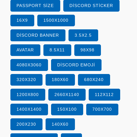
PASSPORT SIZE
DISCORD STICKER
16X9
1500X1000
DISCORD BANNER
3.5X2.5
AVATAR
8.5X11
98X98
4080X3060
DISCORD EMOJI
320X320
180X60
680X240
1200X800
2660X1140
112X112
1400X1400
150X100
700X700
200X230
140X60