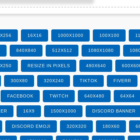
6X256
16X16
1000X1000
100X100
1
0
840X840
512X512
1080X1080
108
0X250
RESIZE IN PIXELS
480X640
600X60
300X80
320X240
TIKTOK
FIVERR
FACEBOOK
TWITCH
640X480
64X64
KER
16X9
1500X1000
DISCORD BANNER
DISCORD EMOJI
320X320
180X60
6