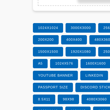
1024X1024
3000X3000
25
200X200
400X400
480X36
1500X1500
1920X1080
25
A5
1024X576
1600X1600
YOUTUBE BANNER
LINKEDIN
PASSPORT SIZE
DISCORD STIC
8.5X11
98X98
4080X3060