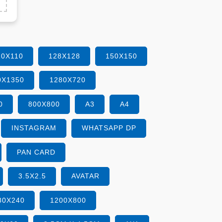
10X110
128X128
150X150
0X1350
1280X720
0
800X800
A3
A4
INSTAGRAM
WHATSAPP DP
PAN CARD
3.5X2.5
AVATAR
80X240
1200X800