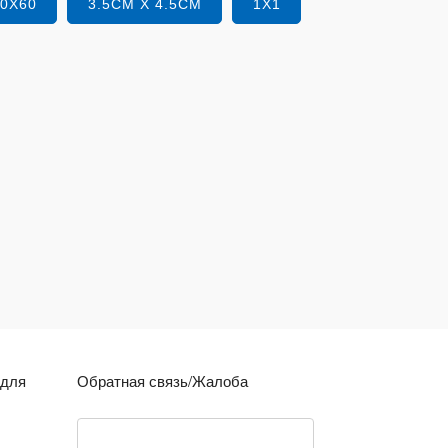
40X60
3.5CM X 4.5CM
1X1
 для
Обратная связь/Жалоба