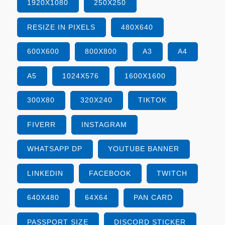
1920X1080
250X250
RESIZE IN PIXELS
480X640
600X600
800X800
A3
A4
A5
1024X576
1600X1600
300X80
320X240
TIKTOK
FIVERR
INSTAGRAM
WHATSAPP DP
YOUTUBE BANNER
LINKEDIN
FACEBOOK
TWITCH
640X480
64X64
PAN CARD
PASSPORT SIZE
DISCORD STICKER