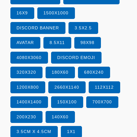
16X9
1500X1000
DISCORD BANNER
3.5X2.5
AVATAR
8.5X11
98X98
4080X3060
DISCORD EMOJI
320X320
180X60
680X240
1200X800
2660X1140
112X112
1400X1400
150X100
700X700
200X230
140X60
3.5CM X 4.5CM
1X1