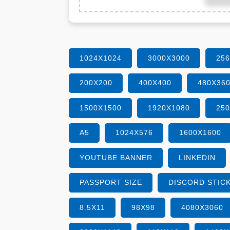
1024X1024
3000X3000
25
200X200
400X400
480X36
1500X1500
1920X1080
25
A5
1024X576
1600X1600
YOUTUBE BANNER
LINKEDIN
PASSPORT SIZE
DISCORD STIC
8.5X11
98X98
4080X3060