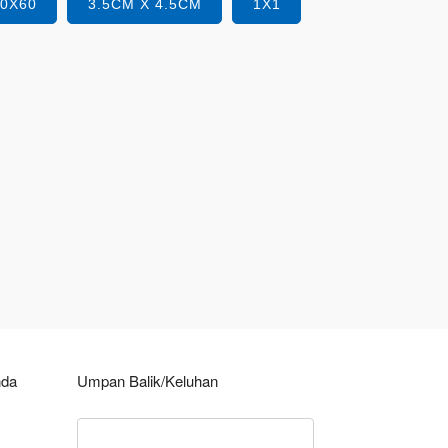
40X60
3.5CM X 4.5CM
1X1
nda
Umpan Balik/Keluhan