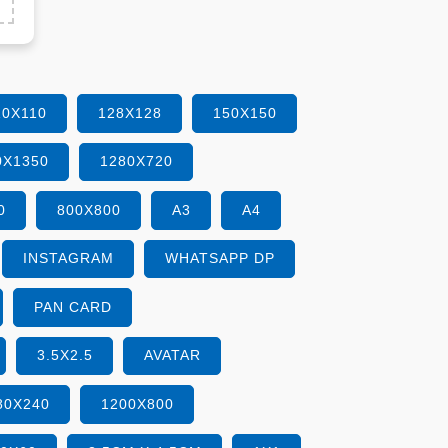
10X110
128X128
150X150
0X1350
1280X720
0
800X800
A3
A4
INSTAGRAM
WHATSAPP DP
PAN CARD
3.5X2.5
AVATAR
80X240
1200X800