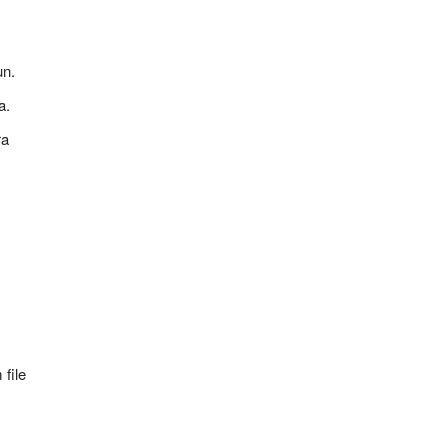
un.
a.
ra
file