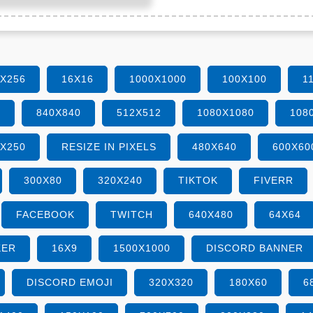
6X256
16X16
1000X1000
100X100
1
0
840X840
512X512
1080X1080
108
0X250
RESIZE IN PIXELS
480X640
600X60
300X80
320X240
TIKTOK
FIVERR
FACEBOOK
TWITCH
640X480
64X64
KER
16X9
1500X1000
DISCORD BANNER
DISCORD EMOJI
320X320
180X60
6