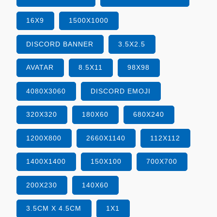
16X9
1500X1000
DISCORD BANNER
3.5X2.5
AVATAR
8.5X11
98X98
4080X3060
DISCORD EMOJI
320X320
180X60
680X240
1200X800
2660X1140
112X112
1400X1400
150X100
700X700
200X230
140X60
3.5CM X 4.5CM
1X1