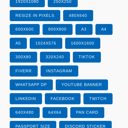
1920X1080
250X250
RESIZE IN PIXELS
480X640
600X600
800X800
A3
A4
A5
1024X576
1600X1600
300X80
320X240
TIKTOK
FIVERR
INSTAGRAM
WHATSAPP DP
YOUTUBE BANNER
LINKEDIN
FACEBOOK
TWITCH
640X480
64X64
PAN CARD
PASSPORT SIZE
DISCORD STICKER