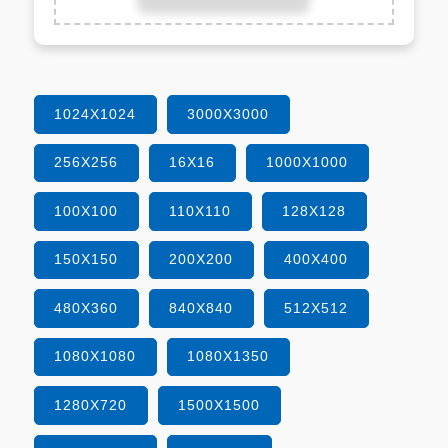
1024X1024
3000X3000
256X256
16X16
1000X1000
100X100
110X110
128X128
150X150
200X200
400X400
480X360
840X840
512X512
1080X1080
1080X1350
1280X720
1500X1500