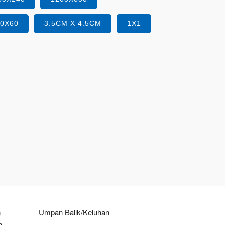
40X60
3.5CM X 4.5CM
1X1
n
Umpan Balik/Keluhan
n