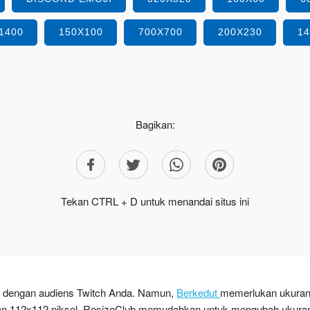
1400
150X100
700X700
200X230
1
Bagikan:
Tekan CTRL + D untuk menandai situs ini
si dengan audiens Twitch Anda. Namun,
Berkedut
memerlukan ukura
dan 112x112 piksel. ResizeClub memudahkan untuk mengubah ukura