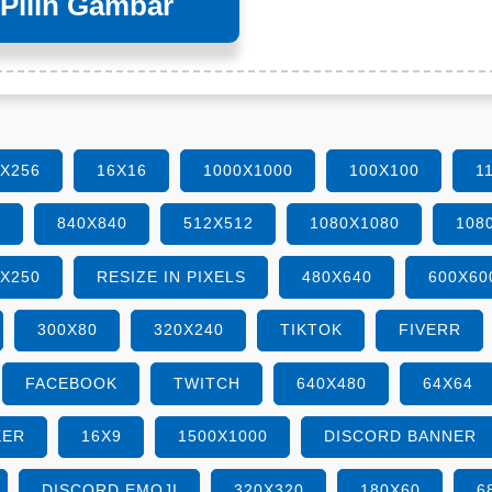
Pilih Gambar
6X256
16X16
1000X1000
100X100
1
0
840X840
512X512
1080X1080
108
0X250
RESIZE IN PIXELS
480X640
600X60
300X80
320X240
TIKTOK
FIVERR
FACEBOOK
TWITCH
640X480
64X64
KER
16X9
1500X1000
DISCORD BANNER
DISCORD EMOJI
320X320
180X60
6