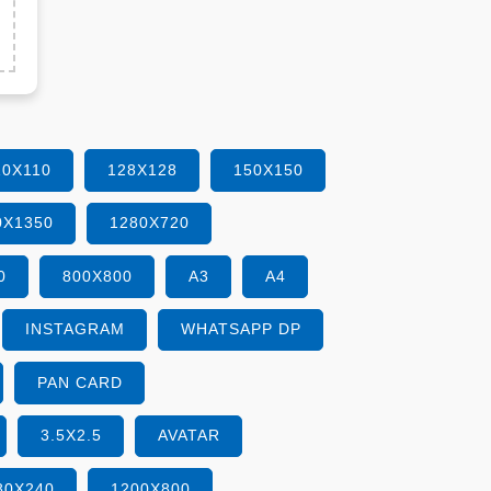
10X110
128X128
150X150
0X1350
1280X720
0
800X800
A3
A4
INSTAGRAM
WHATSAPP DP
PAN CARD
3.5X2.5
AVATAR
80X240
1200X800