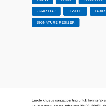
2660X1140
112X112
1400X
SIGNATURE RESIZER
Emote khusus sangat penting untuk berinterak
khusus untuk emote, misalnya 28x28, 56x56, 