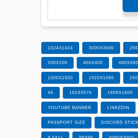
1024X1024
3000X3000
25
200X200
400X400
480X36
1500X1500
1920X1080
25
A5
1024X576
1600X1600
YOUTUBE BANNER
LINKEDIN
PASSPORT SIZE
DISCORD STIC
8.5X11
98X98
4080X3060