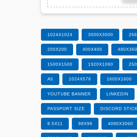
1024X1024
3000X3000
25
200X200
400X400
480X36
1500X1500
1920X1080
25
A5
1024X576
1600X1600
YOUTUBE BANNER
LINKEDIN
PASSPORT SIZE
DISCORD STIC
8.5X11
98X98
4080X3060