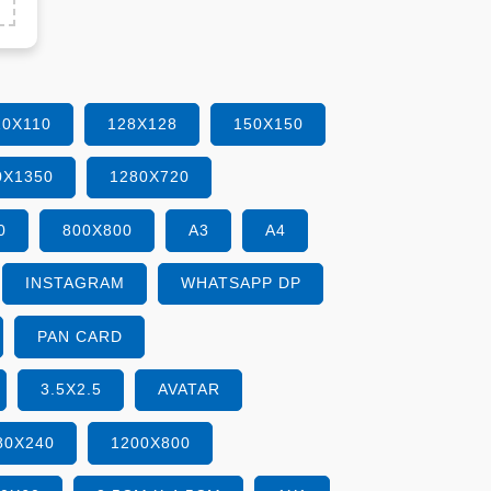
10X110
128X128
150X150
0X1350
1280X720
0
800X800
A3
A4
INSTAGRAM
WHATSAPP DP
PAN CARD
3.5X2.5
AVATAR
80X240
1200X800