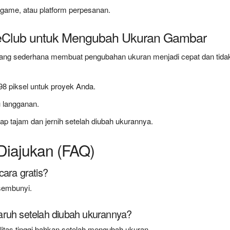
 game, atau platform perpesanan.
eClub untuk Mengubah Ukuran Gambar
ang sederhana membuat pengubahan ukuran menjadi cepat dan tida
98 piksel untuk proyek Anda.
u langganan.
ap tajam dan jernih setelah diubah ukurannya.
Diajukan (FAQ)
ara gratis?
rsembunyi.
aruh setelah diubah ukurannya?
itas tinggi bahkan setelah mengubah ukuran.