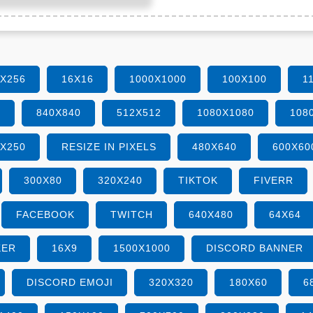
6X256
16X16
1000X1000
100X100
1
0
840X840
512X512
1080X1080
108
0X250
RESIZE IN PIXELS
480X640
600X60
300X80
320X240
TIKTOK
FIVERR
FACEBOOK
TWITCH
640X480
64X64
KER
16X9
1500X1000
DISCORD BANNER
DISCORD EMOJI
320X320
180X60
6