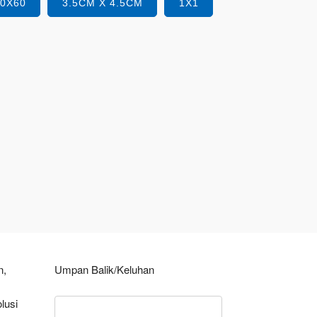
40X60
3.5CM X 4.5CM
1X1
n,
Umpan Balik/Keluhan
lusi