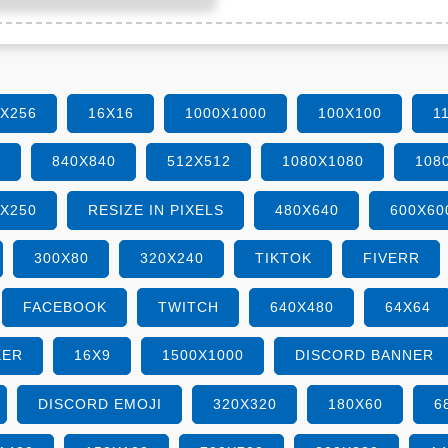
6X256
16X16
1000X1000
100X100
1
0
840X840
512X512
1080X1080
108
0X250
RESIZE IN PIXELS
480X640
600X60
300X80
320X240
TIKTOK
FIVERR
FACEBOOK
TWITCH
640X480
64X64
KER
16X9
1500X1000
DISCORD BANNER
DISCORD EMOJI
320X320
180X60
6