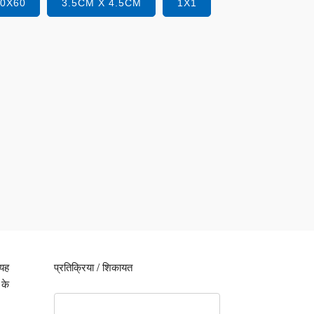
40X60
3.5CM X 4.5CM
1X1
 यह
प्रतिक्रिया / शिकायत
 के