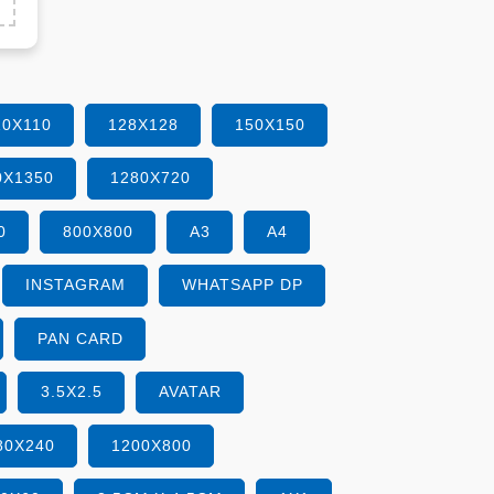
10X110
128X128
150X150
0X1350
1280X720
0
800X800
A3
A4
INSTAGRAM
WHATSAPP DP
PAN CARD
3.5X2.5
AVATAR
80X240
1200X800