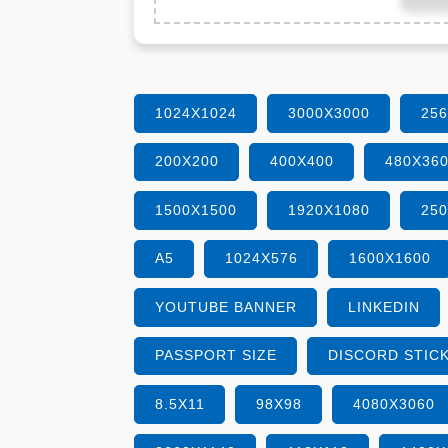
1024X1024
3000X3000
25
200X200
400X400
480X36
1500X1500
1920X1080
25
A5
1024X576
1600X1600
YOUTUBE BANNER
LINKEDIN
PASSPORT SIZE
DISCORD STIC
8.5X11
98X98
4080X3060