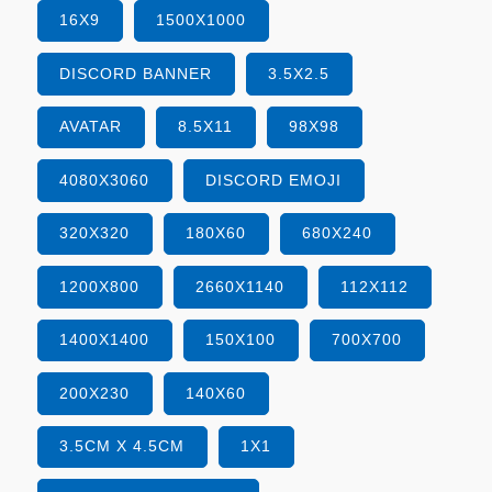
16X9
1500X1000
DISCORD BANNER
3.5X2.5
AVATAR
8.5X11
98X98
4080X3060
DISCORD EMOJI
320X320
180X60
680X240
1200X800
2660X1140
112X112
1400X1400
150X100
700X700
200X230
140X60
3.5CM X 4.5CM
1X1