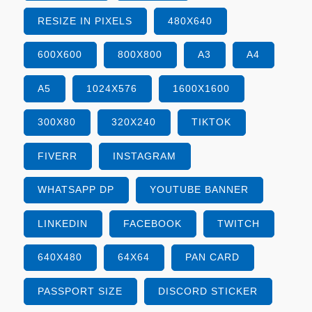
RESIZE IN PIXELS
480X640
600X600
800X800
A3
A4
A5
1024X576
1600X1600
300X80
320X240
TIKTOK
FIVERR
INSTAGRAM
WHATSAPP DP
YOUTUBE BANNER
LINKEDIN
FACEBOOK
TWITCH
640X480
64X64
PAN CARD
PASSPORT SIZE
DISCORD STICKER