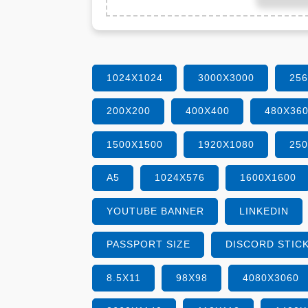
1024X1024
3000X3000
25
200X200
400X400
480X36
1500X1500
1920X1080
25
A5
1024X576
1600X1600
YOUTUBE BANNER
LINKEDIN
PASSPORT SIZE
DISCORD STIC
8.5X11
98X98
4080X3060