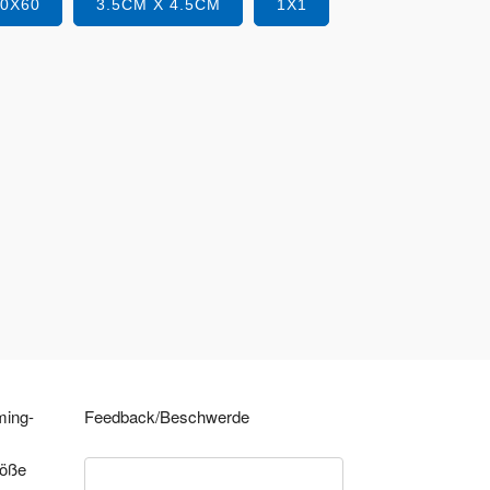
40X60
3.5CM X 4.5CM
1X1
ming-
Feedback/Beschwerde
röße