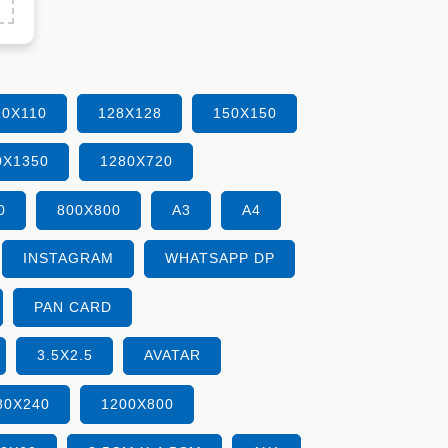
10X110
128X128
150X150
0X1350
1280X720
0
800X800
A3
A4
INSTAGRAM
WHATSAPP DP
PAN CARD
3.5X2.5
AVATAR
80X240
1200X800