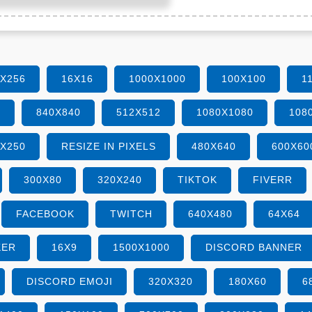
6X256
16X16
1000X1000
100X100
1
0
840X840
512X512
1080X1080
108
0X250
RESIZE IN PIXELS
480X640
600X60
300X80
320X240
TIKTOK
FIVERR
FACEBOOK
TWITCH
640X480
64X64
KER
16X9
1500X1000
DISCORD BANNER
DISCORD EMOJI
320X320
180X60
6