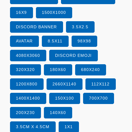
16X9
1500X1000
DISCORD BANNER
3.5X2.5
AVATAR
8.5X11
98X98
4080X3060
DISCORD EMOJI
320X320
180X60
680X240
1200X800
2660X1140
112X112
1400X1400
150X100
700X700
200X230
140X60
3.5CM X 4.5CM
1X1