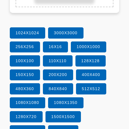
1024X1024
3000X3000
256X256
16X16
1000X1000
100X100
110X110
128X128
150X150
200X200
400X400
480X360
840X840
512X512
1080X1080
1080X1350
1280X720
1500X1500