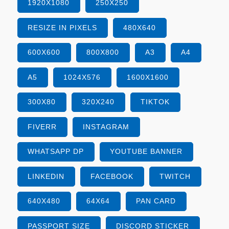
1920X1080
250X250
RESIZE IN PIXELS
480X640
600X600
800X800
A3
A4
A5
1024X576
1600X1600
300X80
320X240
TIKTOK
FIVERR
INSTAGRAM
WHATSAPP DP
YOUTUBE BANNER
LINKEDIN
FACEBOOK
TWITCH
640X480
64X64
PAN CARD
PASSPORT SIZE
DISCORD STICKER