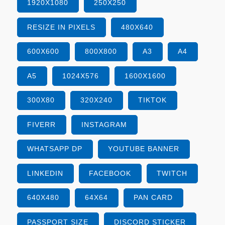
1920X1080
250X250
RESIZE IN PIXELS
480X640
600X600
800X800
A3
A4
A5
1024X576
1600X1600
300X80
320X240
TIKTOK
FIVERR
INSTAGRAM
WHATSAPP DP
YOUTUBE BANNER
LINKEDIN
FACEBOOK
TWITCH
640X480
64X64
PAN CARD
PASSPORT SIZE
DISCORD STICKER