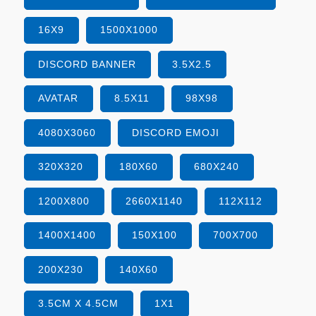
16X9
1500X1000
DISCORD BANNER
3.5X2.5
AVATAR
8.5X11
98X98
4080X3060
DISCORD EMOJI
320X320
180X60
680X240
1200X800
2660X1140
112X112
1400X1400
150X100
700X700
200X230
140X60
3.5CM X 4.5CM
1X1