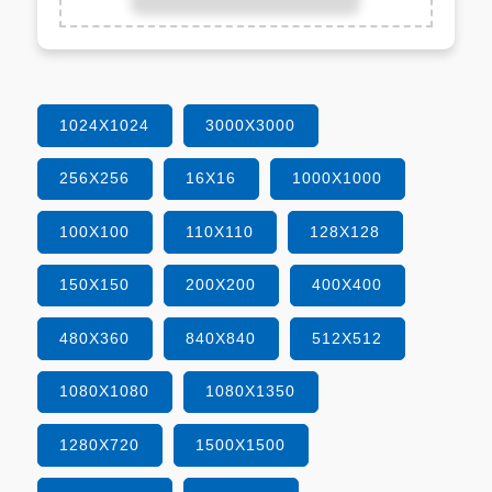
1024X1024
3000X3000
256X256
16X16
1000X1000
100X100
110X110
128X128
150X150
200X200
400X400
480X360
840X840
512X512
1080X1080
1080X1350
1280X720
1500X1500