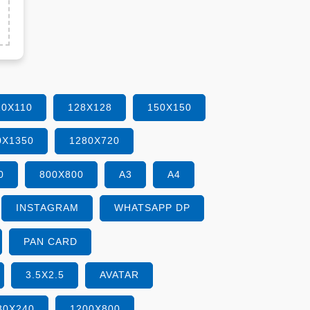
10X110
128X128
150X150
0X1350
1280X720
0
800X800
A3
A4
INSTAGRAM
WHATSAPP DP
PAN CARD
3.5X2.5
AVATAR
80X240
1200X800