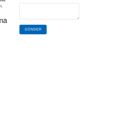
n.
rma
GÖNDER