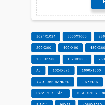
1024X1024
3000X3000
25
200X200
400X400
480X36
1500X1500
1920X1080
25
A5
1024X576
1600X1600
YOUTUBE BANNER
LINKEDIN
PASSPORT SIZE
DISCORD STIC
8.5X11
98X98
4080X3060