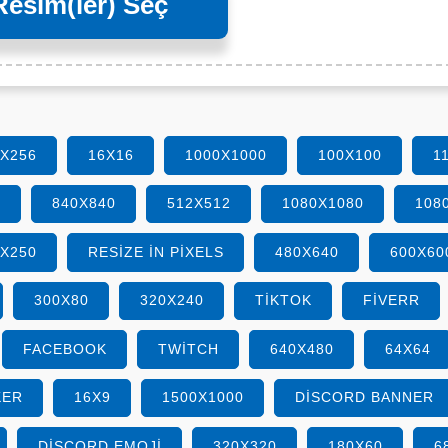
Resim(ler) Seç
6X256
16X16
1000X1000
100X100
1
0
840X840
512X512
1080X1080
108
0X250
RESIZE IN PIXELS
480X640
600X60
300X80
320X240
TIKTOK
FIVERR
FACEBOOK
TWITCH
640X480
64X64
KER
16X9
1500X1000
DISCORD BANNER
DISCORD EMOJI
320X320
180X60
6