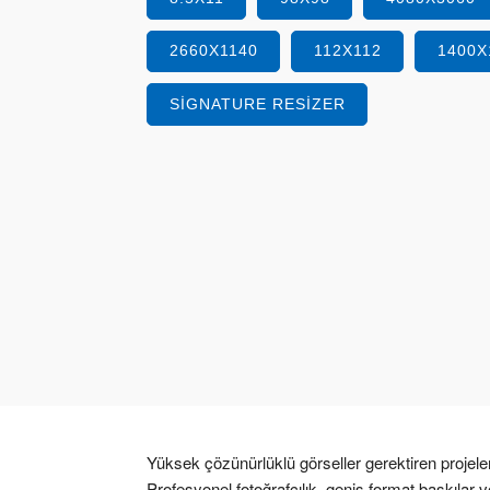
2660X1140
112X112
1400X
SIGNATURE RESIZER
Yüksek çözünürlüklü görseller gerektiren projele
Profesyonel fotoğrafçılık, geniş format baskılar