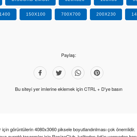
1400
150X100
700X700
200X230
1
Paylaş:
Bu siteyi yer imlerine eklemek için CTRL + D'ye basın
r için görüntülerin 4080x3060 piksele boyutlandırılması çok önemlidir.
 veya ayrıntılı tasarımlar için ResizeClub, kaliteden ödün vermeden ha