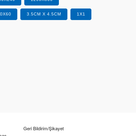
40X60
3.5CM X 4.5CM
1X1
Geri Bildirim/Şikayet
ssas